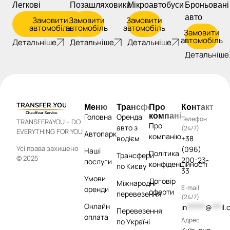
Легкові
Позашляховики
Мікроавтобуси
Броньовані
авто
Замовити
Замовити
Замовити
автомобіль
автомобіль
автомобіль
Замовити
автомобіль
Детальніше
Детальніше
Детальніше
Детальніше
Меню
Трансфери
Про
Контакти
компанію
Головна
Оренда
Телефон
TRANSFER4YOU – DO
Про
авто з
(24/7)
EVERYTHING FOR YOU
Автопарк
компанію
водієм
+38
Усі права захищено
(096)
Наші
Політика
Трансфери
© 2025
200-23-
послуги
конфіденційності
по Києву
33
Умови
Договір
Міжнародні
E-mail
оренди
оферти
перевезення
(24/7)
Онлайн
in
******
@
***
il
Перевезення
оплата
Адрес
по Україні