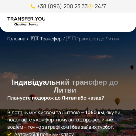
+38 (096) 200 23 33
24/7
Головна
/
🇪🇺 Трансфер
/
🇪🇺 Трансфер до Литви
Індивідуальний трансфер до
Литви
Плануєте подорож до Литви або назад?
Відстань між Києвом та Литвою —
1050 км
, яку ви
подолаєте у комфортному авто з професійним
водієм – точно за графіком і без зайвих турбот.
Автомобілі преміум-класу