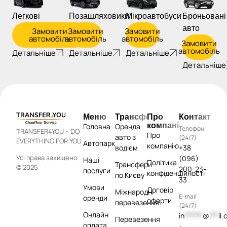
Легкові
Позашляховики
Мікроавтобуси
Броньовані
авто
Замовити
Замовити
Замовити
автомобіль
автомобіль
автомобіль
Замовити
автомобіль
Детальніше
Детальніше
Детальніше
Детальніше
Меню
Трансфери
Про
Контакти
компанію
Головна
Оренда
Телефон
TRANSFER4YOU – DO
Про
авто з
(24/7)
EVERYTHING FOR YOU
Автопарк
компанію
водієм
+38
Усі права захищено
(096)
Наші
Політика
Трансфери
© 2025
200-23-
послуги
конфіденційності
по Києву
33
Умови
Договір
Міжнародні
E-mail
оренди
оферти
перевезення
(24/7)
Онлайн
in
******
@
***
il
Перевезення
оплата