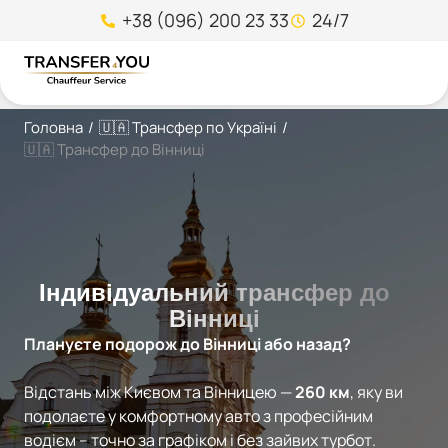
+38 (096) 200 23 33
24/7
Головна
/
🇺🇦 Трансфер по Україні
/
🇺🇦 Трансфер до Вінниці
Індивідуальний трансфер до
Вінниці
Плануєте подорож до Вінниці або назад?
Відстань між Києвом та Вінницею —
260 км
, яку ви
подолаєте у комфортному авто з професійним
водієм – точно за графіком і без зайвих турбот.