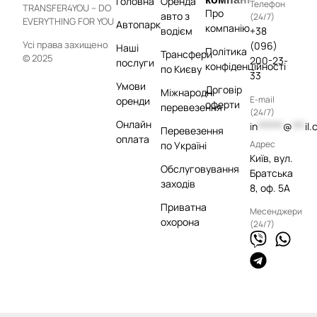
Головна
Оренда
Телефон
TRANSFER4YOU – DO
Про
авто з
(24/7)
EVERYTHING FOR YOU
Автопарк
компанію
водієм
+38
Усі права захищено
(096)
Наші
Політика
Трансфери
© 2025
200-23-
послуги
конфіденційності
по Києву
33
Умови
Договір
Міжнародні
E-mail
оренди
оферти
перевезення
(24/7)
Онлайн
in
******
@
***
il
Перевезення
оплата
Адрес
по Україні
Київ, вул.
Обслуговування
Братська
заходів
8, оф. 5А
Приватна
Месенджери
охорона
(24/7)