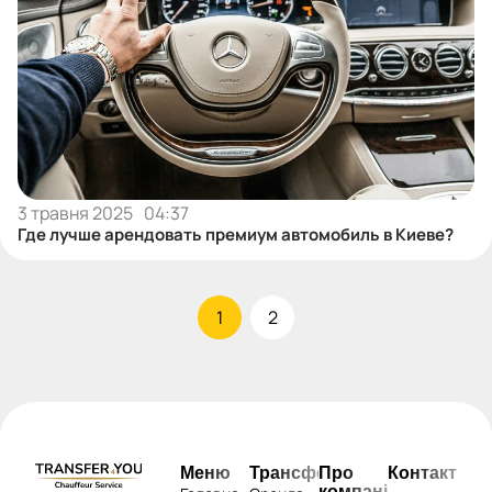
3 травня 2025
04:37
Где лучше арендовать премиум автомобиль в Киеве?
1
2
Меню
Трансфери
Про
Контакти
компанію